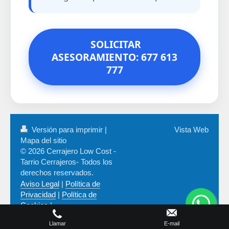
SOLICITAR
ASESORAMIENTO: 677 613
777
Versión para imprimir
|
Vista Web
Mapa del sitio
© 2026 Cerrajero Low Cost -
Tarrio Cerrajeros- Todos los
derechos reservados.
Aviso Legal
|
Política de
Privacidad
|
Política de
Cookies
|
llms.txt
sitemap.xml
Llamar
E-mail